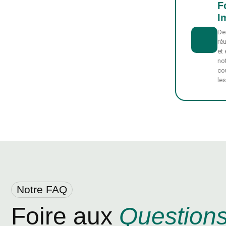
F
I
De
ré
et 
not
cou
les
Notre FAQ
Foire aux
Question